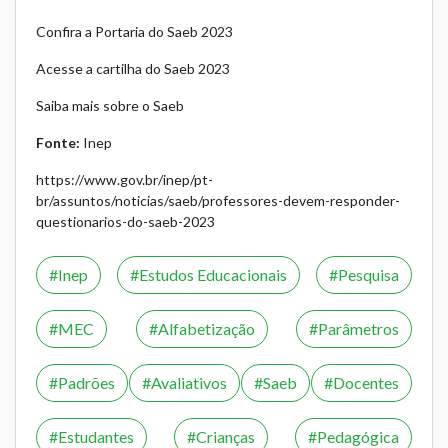
Confira a Portaria do Saeb 2023
Acesse a cartilha do Saeb 2023
Saiba mais sobre o Saeb
Fonte:
Inep
https://www.gov.br/inep/pt-
br/assuntos/noticias/saeb/professores-devem-responder-
questionarios-do-saeb-2023
Inep
Estudos Educacionais
Pesquisa
MEC
Alfabetização
Parâmetros
Padrões
Avaliativos
Saeb
Docentes
Estudantes
Crianças
Pedagógica