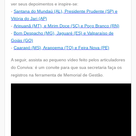
ver seus depoimentos e inspire-se:
-
Santana do Mundaú (AL), Presidente Prudente (SP) e
Vitória do Jari (AP)
-
Aripuanã (MT), e Mirim Doce (SC) e Poço Branco (RN)
-
Bom Despacho (MG), Jaguaré (ES) e Valparaíso de
Goiás (GO)
-
Caarapó (MS), Arapoema (TO) e Feira Nova (PE)
A seguir, assista ao pequeno vídeo feito pelos articuladores
do Conviva: é um convite para que sua secretaria faça os
registros na ferramenta de Memorial de Gestão.