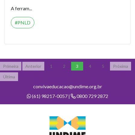
A ferram...
PNLD
Primeira
Anterior
1
2
3
4
5
Próxima
Última
convivaeducacao@undime.org.br
(61) 98217-0057 |
0800 729 2872