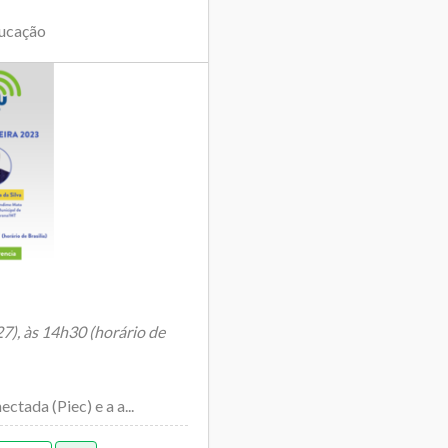
ducação
27), às 14h30 (horário de
tada (Piec) e a a...