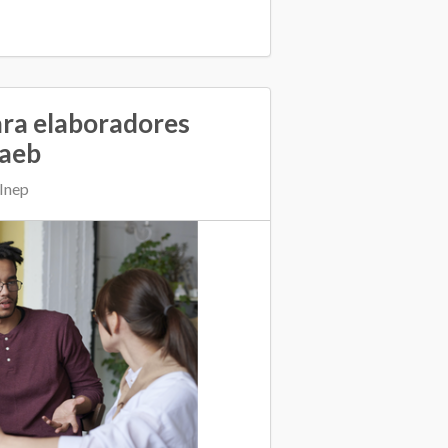
ara elaboradores
Saeb
Inep