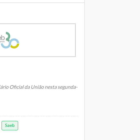
iário Oficial da União nesta segunda-
tudos e Pesquisas Educacionais
Saeb
u, nesta ...