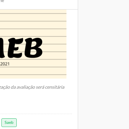
me
zação da avaliação será censitária
EC) e Instituto Nacional de Estu...
Saeb