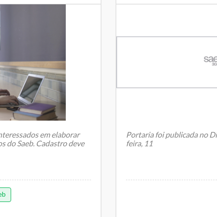
 interessados em elaborar
Portaria foi publicada no D
os do Saeb. Cadastro deve
feira, 11
O Instituto Nacional de Es
eb
Anísio Teixeira (Inep) publico