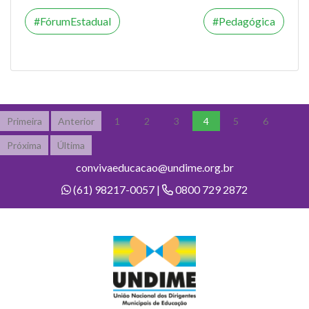
FórumEstadual
Pedagógica
Primeira
Anterior
1
2
3
4
5
6
Próxima
Última
convivaeducacao@undime.org.br
(61) 98217-0057 |
0800 729 2872