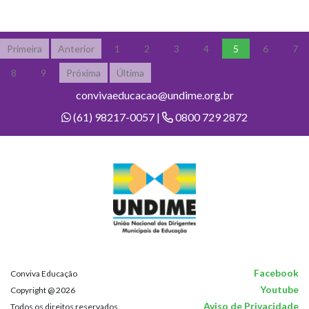
Primeira
Anterior
1
2
3
4
5
6
7
8
9
Próxima
Última
convivaeducacao@undime.org.br
(61) 98217-0057 |
0800 729 2872
Facebook
Conviva Educação
Youtube
Copyright @ 2026
Aviso de Privacidade
Todos os direitos reservados