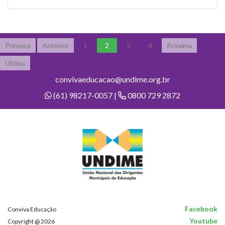
Primeira
Anterior
1
2
3
4
Próxima
Última
convivaeducacao@undime.org.br
(61) 98217-0057 |
0800 729 2872
Facebook
Conviva Educação
Youtube
Copyright @ 2026