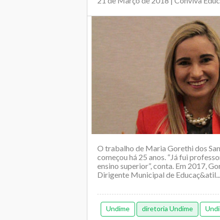
21 de Março de 2018 | Conviva Edu
O trabalho de Maria Gorethi dos Sa
começou há 25 anos. “Já fui profess
ensino superior”, conta. Em 2017, Go
Dirigente Municipal de Educaç&atil..
Undime
diretoria Undime
Undi