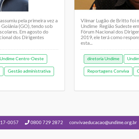
assumiu pela primeira vez a
Vilmar Lugão de Britto foi
 Goiânia (GO), tendo sob
Undime Região Sudeste em 
scolares. Em agosto do
Fórum Nacional dos Dirigen
ional dos Dirigentes
2019, ele terá como respon
esta...
Undime Centro-Oeste
diretoria Undime
Undim
Gestão administrativa
Reportagens Conviva
G
a
217-0057
0800 729 2872
convivaeducacao@undime.org.br