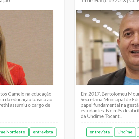
cação
14 de Março de 2018 | Con
ntos Camelo na educação
Em 2017, Bartolomeu Moura
ora da educação básica ao
Secretaria Municipal de Ed
rethi assumiu o cargo de
papel fundamental na gestã
.
estudantes. No mês de abril
da Undime Tocant...
me Nordeste
entrevista
entrevista
Undime