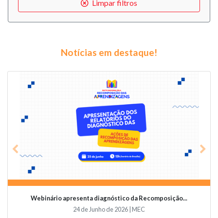
Limpar filtros
Notícias em destaque!
Previous
Nex
óstico da Recomposição...
Videoconferência vai abordar o
e 2026 | MEC
19 de Junho de 2026 