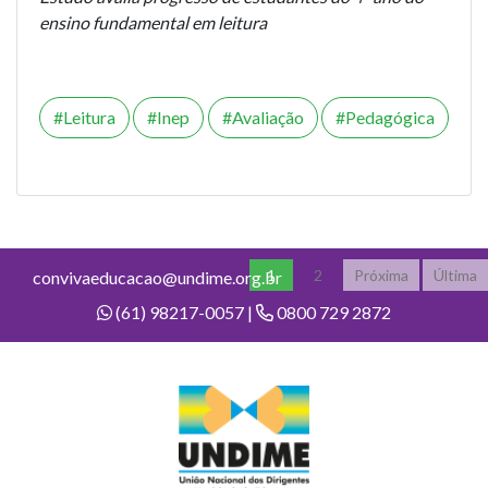
ensino fundamental em leitura
Leitura
Inep
Avaliação
Pedagógica
1
2
Próxima
Última
convivaeducacao@undime.org.br
(61) 98217-0057 |
0800 729 2872