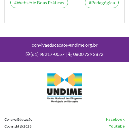
Websérie Boas Práticas
Pedagógica
convivaeducacao@undime.org.br
(61) 98217-0057 |
0800 729 2872
Facebook
Conviva Educação
Youtube
Copyright @ 2026