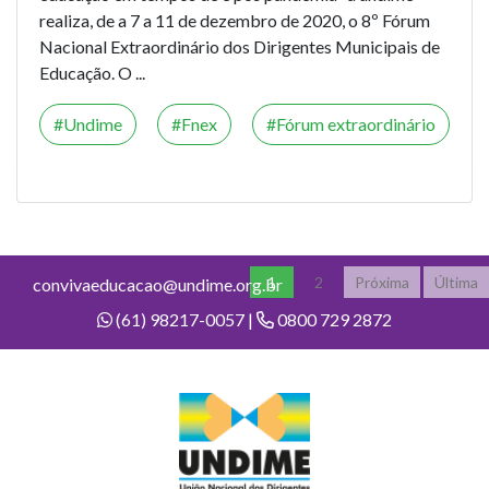
realiza, de a 7 a 11 de dezembro de 2020, o 8º Fórum
Nacional Extraordinário dos Dirigentes Municipais de
Educação. O ...
Undime
Fnex
Fórum extraordinário
1
2
Próxima
Última
convivaeducacao@undime.org.br
(61) 98217-0057 |
0800 729 2872