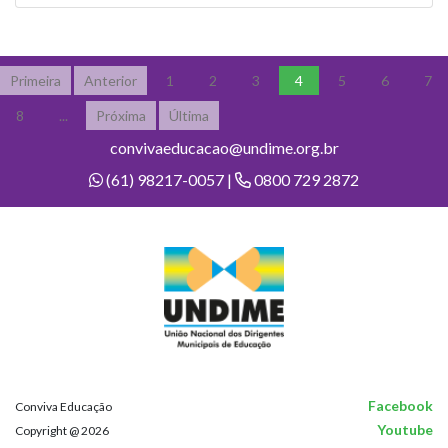
Primeira
Anterior
1
2
3
4
5
6
7
8
...
Próxima
Última
convivaeducacao@undime.org.br
(61) 98217-0057 |
0800 729 2872
Facebook
Conviva Educação
Youtube
Copyright @ 2026